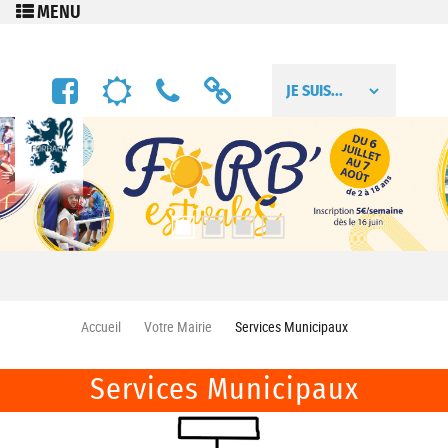
Aller au contenu principal
FACEBOOK
MÉTÉO
NUMÉROS
LIENS
UTILES
UTILES
Accueil
Votre Mairie
Services Municipaux
Services Municipaux