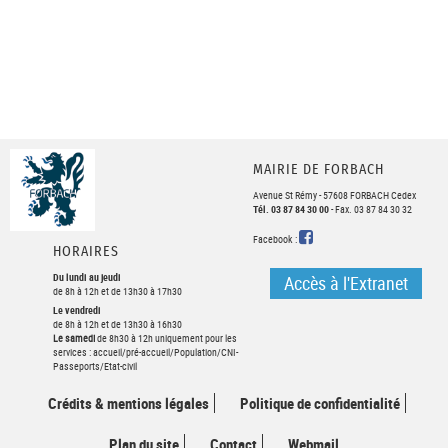
MAIRIE DE FORBACH
Avenue St Rémy - 57608 FORBACH Cedex
Tél. 03 87 84 30 00
- Fax. 03 87 84 30 32
FACEBOOK
Facebook :
HORAIRES
Du lundi au jeudi
Accès à l'Extranet
de 8h à 12h et de 13h30 à 17h30
Le vendredi
de 8h à 12h et de 13h30 à 16h30
Le samedi
de 8h30 à 12h uniquement pour les
services : accueil/pré-accueil/Population/CNI-
Passeports/Etat-civil
Crédits & mentions légales
Politique de confidentialité
Plan du site
Contact
Webmail