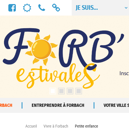
Facebook
Météo
Numéros
Liens
utiles
utiles
ORBACH
ENTREPRENDRE À FORBACH
VOTRE VILLE
Accueil
Vivre à Forbach
Petite enfance