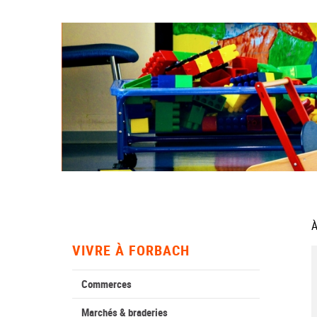
À
VIVRE À FORBACH
Commerces
Marchés & braderies