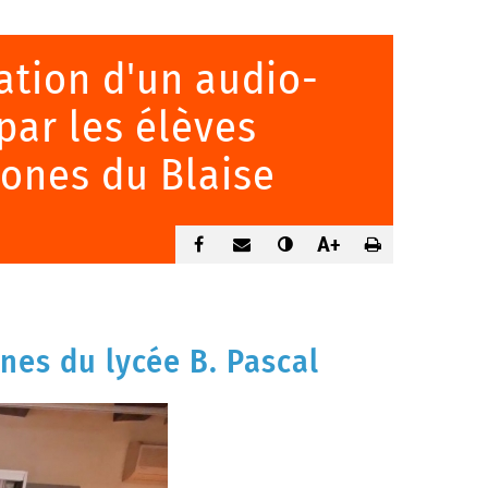
ation d'un audio-
par les élèves
ones du Blaise
A+
nes du lycée B. Pascal