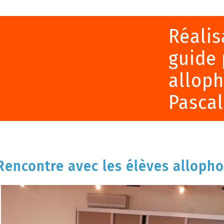
Réalis
guide 
alloph
Pascal
Rencontre avec les élèves allopho