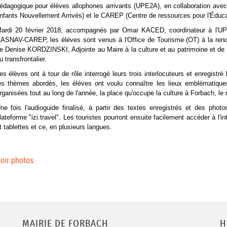
édagogique pour élèves allophones arrivants (UPE2A), en collaboration av
nfants Nouvellement Arrivés) et le CAREP (Centre de ressources pour l'Éducati
ardi 20 février 2018, accompagnés par Omar KACED, coordinateur à l'U
ASNAV-CAREP, les élèves sont venus à l'Office de Tourisme (OT) à la ren
e Denise KORDZINSKI, Adjointe au Maire à la culture et au patrimoine et
u transfrontalier.
es élèves ont à tour de rôle interrogé leurs trois interlocuteurs et enregistré
es thèmes abordés, les élèves ont voulu connaître les lieux emblématiques e
rganisées tout au long de l'année, la place qu'occupe la culture à Forbach, le r
ne fois l'audioguide finalisé, à partir des textes enregistrés et des photos
lateforme "izi.travel". Les touristes pourront ensuite facilement accéder à l'i
t tablettes et ce, en plusieurs langues.
oir photos
MAIRIE DE FORBACH
H