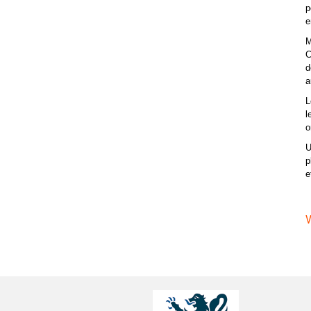
p
e
M
C
d
a
L
l
o
U
p
e
V