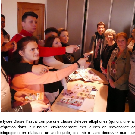
e lycée Blaise Pascal compte une classe d'élèves allophones (qui ont une lan
ntégration dans leur nouvel environnement, ces jeunes en provenance de l
édagogique en réalisant un audioguide, destiné à faire découvrir aux tour