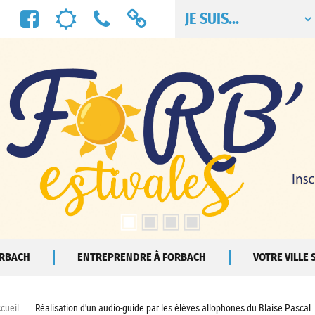
Facebook
Météo
Numéros
Liens
utiles
utiles
ORBACH
ENTREPRENDRE À FORBACH
VOTRE VILLE
cueil
Réalisation d'un audio-guide par les élèves allophones du Blaise Pascal