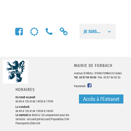
FACEBOOK
MÉTÉO
NUMÉROS
LIENS
UTILES
UTILES
MAIRIE DE FORBACH
Avenue St Rémy - 57608 FORBACH Cedex
Tél. 03 87 84 30 00
- Fax. 03 87 84 30 32
FACEBOOK
Facebook :
HORAIRES
Du lundi au jeudi
Accès à l'Extranet
de 8h à 12h et de 13h30 à 17h30
Le vendredi
de 8h à 12h et de 13h30 à 16h30
Le samedi
de 8h30 à 12h uniquement pour les
services : accueil/pré-accueil/Population/CNI-
Passeports/Etat-civil