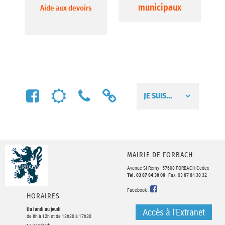
municipaux
Aide aux devoirs
FACEBOOK
MÉTÉO
NUMÉROS
LIENS
UTILES
UTILES
MAIRIE DE FORBACH
Avenue St Rémy - 57608 FORBACH Cedex
Tél. 03 87 84 30 00
- Fax. 03 87 84 30 32
FACEBOOK
Facebook :
HORAIRES
Du lundi au jeudi
Accès à l'Extranet
de 8h à 12h et de 13h30 à 17h30