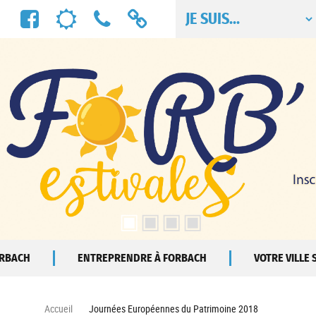
Facebook
Météo
Numéros
Liens
utiles
utiles
ORBACH
ENTREPRENDRE À FORBACH
VOTRE VILLE
Accueil
Journées Européennes du Patrimoine 2018