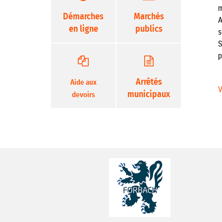
m
Démarches
Marchés
A
en ligne
publics
s
S
p
Arrêtés
Aide aux
V
municipaux
devoirs