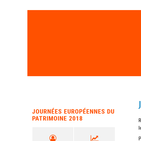
JOURNÉES EUROPÉENNES DU
PATRIMOINE 2018
R
l
P