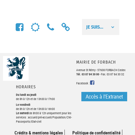
FACEBOOK
MÉTÉO
NUMÉROS
LIENS
UTILES
UTILES
MAIRIE DE FORBACH
Avenue St Rémy - 57608 FORBACH Cedex
Tél. 03 87 84 30 00
- Fax. 03 87 84 30 32
FACEBOOK
Facebook :
HORAIRES
Du lundi au jeudi
Accès à l'Extranet
de 8h à 12h et de 13h30 à 17h30
Le vendredi
de 8h à 12h et de 13h30 à 16h30
Le samedi
de 8h30 à 12h uniquement pour les
services : accueil/pré-accueil/Population/CNI-
Passeports/Etat-civil
Crédits & mentions légales
Politique de confidentialité