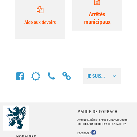
Arrêtés
municipaux
Aide aux devoirs
FACEBOOK
MÉTÉO
NUMÉROS
LIENS
UTILES
UTILES
MAIRIE DE FORBACH
Avenue St Rémy - 57608 FORBACH Cedex
Tél. 03 87 84 30 00
- Fax. 03 87 84 30 32
FACEBOOK
Facebook :
HORAIRES