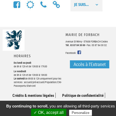
FACEBOOK
MÉTÉO
NUMÉROS
LIENS
UTILES
UTILES
MAIRIE DE FORBACH
Avenue St Rémy - 57608 FORBACH Cedex
Tél. 03 87 84 30 00
- Fax. 03 87 84 30 32
FACEBOOK
Facebook :
HORAIRES
Du lundi au jeudi
Accès à l'Extranet
de 8h à 12h et de 13h30 à 17h30
Le vendredi
de 8h à 12h et de 13h30 à 16h30
Le samedi
de 8h30 à 12h uniquement pour les
services : accueil/pré-accueil/Population/CNI-
Passeports/Etat-civil
Crédits & mentions légales
Politique de confidentialité
Plan du site
Contact
Webmail
By continuing to scroll,
you are allowing all third-party services
✓ OK, accept all
Personalize