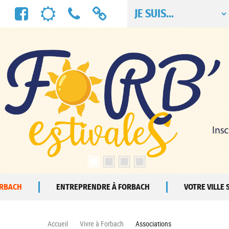
Facebook
Météo
Numéros
Liens
utiles
utiles
ORBACH
ENTREPRENDRE À FORBACH
VOTRE VILLE
Accueil
Vivre à Forbach
Associations