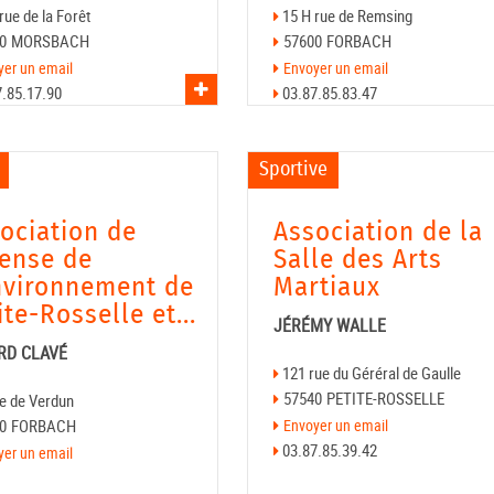
rue de la Forêt
15 H rue de Remsing
0
MORSBACH
57600
FORBACH
yer un email
Envoyer un email
7.85.17.90
03.87.85.83.47
Voir l'asso
Sportive
ociation de
Association de la
ense de
Salle des Arts
nvironnement de
Martiaux
ite-Rosselle et...
JÉRÉMY WALLE
RD CLAVÉ
121 rue du Géréral de Gaulle
57540
PETITE-ROSSELLE
ue de Verdun
0
FORBACH
Envoyer un email
03.87.85.39.42
yer un email