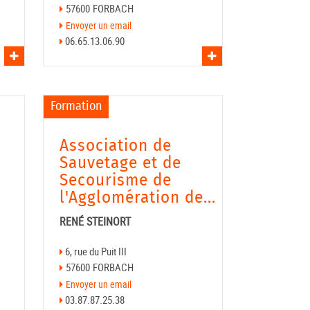
57600
FORBACH
Envoyer un email
06.65.13.06.90
Voir l'asso
Voir l'asso
Formation
Association de
Sauvetage et de
Secourisme de
l'Agglomération de...
RENÉ STEINORT
6, rue du Puit III
57600
FORBACH
Envoyer un email
03.87.87.25.38