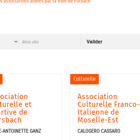
 associations aidées par la Ville de Forbach
Valider
Culturelle
ociation
Association
turelle et
Culturelle Franco-
rtive de
Italienne de
rsbach
Moselle-Est
E-ANTOINETTE GANZ
CALOGERO CASSARO