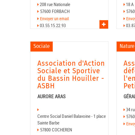
208 rue Nationale
18 A 
57600
FORBACH
5760
Envoyer un email
Envo
03.55.15.22.93
03.8
Voir l'asso
Sociale
Nature
Association d'Action
Ass
Sociale et Sportive
déf
du Bassin Houiller -
l'e
ASBH
Pet
AURORE ARAS
GÉRA
34 r
Centre Social Daniel Balavoine - 1 place
5760
Sainte Barbe
Envo
57800
COCHEREN