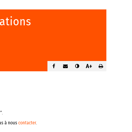
ations
A+
".
pas à nous
contacter
.