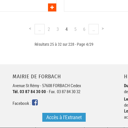
Voir l'asso
…
2
3
4
5
6
…
<
>
Résultats 25 à 32 sur 228 - Page 4/29
MAIRIE DE FORBACH
H
Avenue St Rémy - 57608 FORBACH Cedex
Du
Tél. 03 87 84 30 00
- Fax. 03 87 84 30 32
de
Le
Facebook
Facebook :
de
Le
Accès à l'Extranet
ac