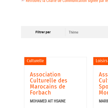
Retrouvez la Charte de Communication signée par les
Culturelle
Loisirs
Association
Ass
Culturelle des
Cul
Marocains de
Spo
Forbach
Mo
MOHAMED AIT HSAINE
MARI