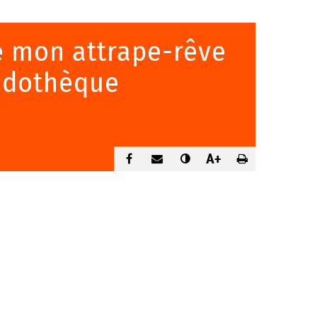
e mon attrape-rêve
Ludothèque
A+