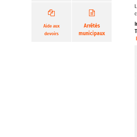
L
c
I
Arrêtés
Aide aux
T
municipaux
devoirs