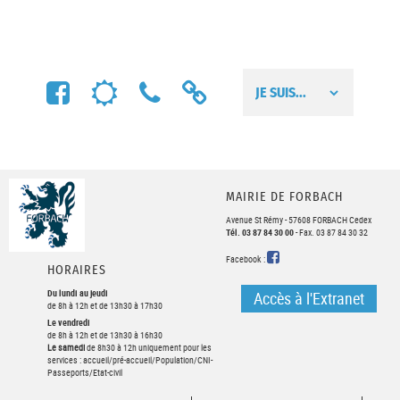
FACEBOOK
MÉTÉO
NUMÉROS
LIENS
UTILES
UTILES
MAIRIE DE FORBACH
Avenue St Rémy - 57608 FORBACH Cedex
Tél. 03 87 84 30 00
- Fax. 03 87 84 30 32
FACEBOOK
Facebook :
HORAIRES
Du lundi au jeudi
Accès à l'Extranet
de 8h à 12h et de 13h30 à 17h30
Le vendredi
de 8h à 12h et de 13h30 à 16h30
Le samedi
de 8h30 à 12h uniquement pour les
services : accueil/pré-accueil/Population/CNI-
Passeports/Etat-civil