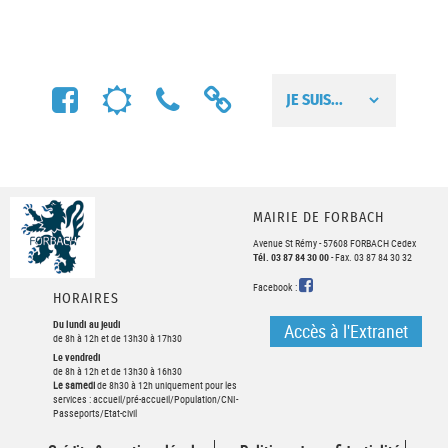
FACEBOOK
MÉTÉO
NUMÉROS
LIENS
UTILES
UTILES
MAIRIE DE FORBACH
Avenue St Rémy - 57608 FORBACH Cedex
Tél. 03 87 84 30 00
- Fax. 03 87 84 30 32
FACEBOOK
Facebook :
HORAIRES
Du lundi au jeudi
Accès à l'Extranet
de 8h à 12h et de 13h30 à 17h30
Le vendredi
de 8h à 12h et de 13h30 à 16h30
Le samedi
de 8h30 à 12h uniquement pour les
services : accueil/pré-accueil/Population/CNI-
Passeports/Etat-civil