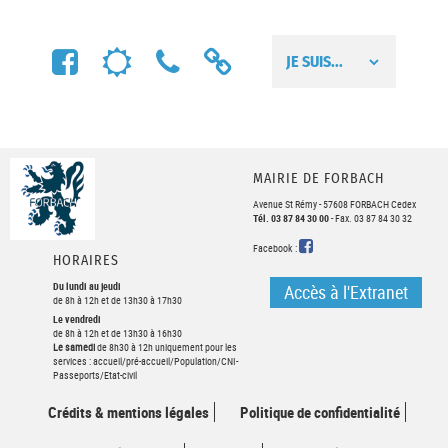
FACEBOOK
MÉTÉO
NUMÉROS
LIENS
UTILES
UTILES
MAIRIE DE FORBACH
Avenue St Rémy - 57608 FORBACH Cedex
Tél. 03 87 84 30 00
- Fax. 03 87 84 30 32
FACEBOOK
Facebook :
HORAIRES
Du lundi au jeudi
Accès à l'Extranet
de 8h à 12h et de 13h30 à 17h30
Le vendredi
de 8h à 12h et de 13h30 à 16h30
Le samedi
de 8h30 à 12h uniquement pour les
services : accueil/pré-accueil/Population/CNI-
Passeports/Etat-civil
Crédits & mentions légales
Politique de confidentialité