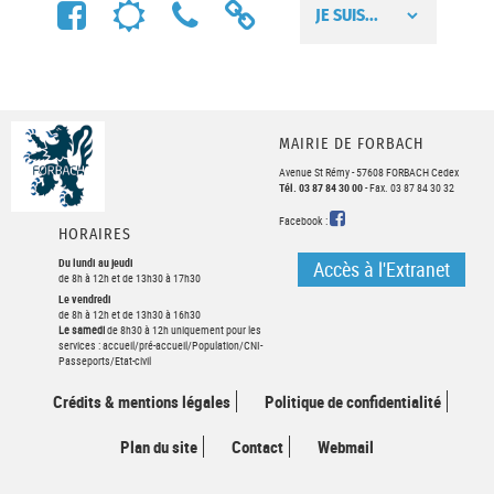
FACEBOOK
MÉTÉO
NUMÉROS
LIENS
UTILES
UTILES
MAIRIE DE FORBACH
Avenue St Rémy - 57608 FORBACH Cedex
Tél. 03 87 84 30 00
- Fax. 03 87 84 30 32
FACEBOOK
Facebook :
HORAIRES
Du lundi au jeudi
Accès à l'Extranet
de 8h à 12h et de 13h30 à 17h30
Le vendredi
de 8h à 12h et de 13h30 à 16h30
Le samedi
de 8h30 à 12h uniquement pour les
services : accueil/pré-accueil/Population/CNI-
Passeports/Etat-civil
Crédits & mentions légales
Politique de confidentialité
Plan du site
Contact
Webmail