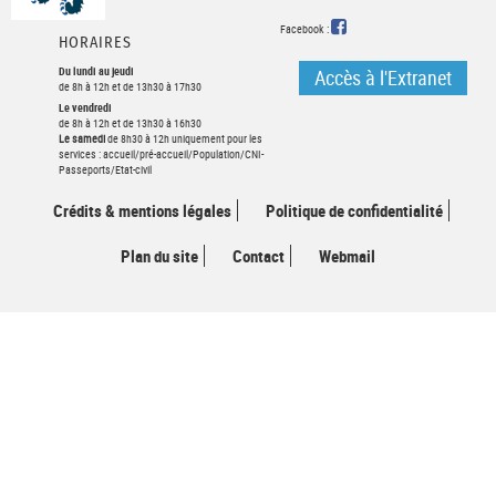
FACEBOOK
Facebook :
HORAIRES
Du lundi au jeudi
Accès à l'Extranet
de 8h à 12h et de 13h30 à 17h30
Le vendredi
de 8h à 12h et de 13h30 à 16h30
Le samedi
de 8h30 à 12h uniquement pour les
services : accueil/pré-accueil/Population/CNI-
Passeports/Etat-civil
Crédits & mentions légales
Politique de confidentialité
Plan du site
Contact
Webmail