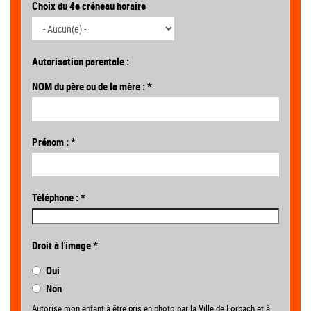
Choix du 4e créneau horaire
Autorisation parentale :
NOM du père ou de la mère :
*
Prénom :
*
Téléphone :
*
Droit à l'image
*
Oui
Non
Autorise mon enfant à être pris en photo par la Ville de Forbach et à